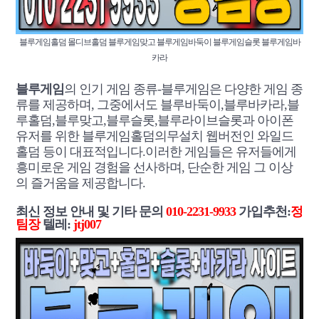
블루게임홀덤 몰디브홀덤 블루게임맞고 블루게임바둑이 블루게임슬롯 블루게임바
카라
블루게임
의 인기 게임 종류-블루게임은 다양한 게임 종
류를 제공하며, 그중에서도 블루바둑이,블루바카라,블
루홀덤,블루맞고,블루슬롯,블루라이브슬롯과 아이폰
유저를 위한 블루게임홀덤의무설치 웹버전인 와일드
홀덤 등이 대표적입니다.이러한 게임들은 유저들에게
흥미로운 게임 경험을 선사하며, 단순한 게임 그 이상
의 즐거움을 제공합니다.
최신 정보 안내 및 기타 문의
010-2231-9933
가입추천:
정
팀장
텔레:
jtj007