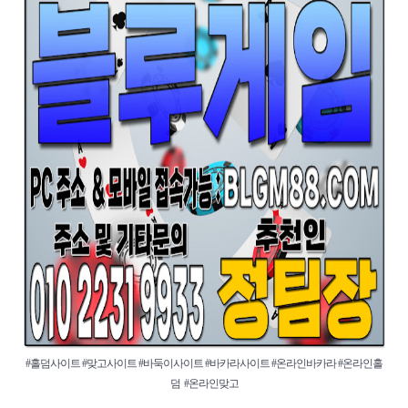
#홀덤사이트 #맞고사이트 #바둑이사이트 #바카라사이트 #온라인바카라 #온라인홀
덤 #온라인맞고