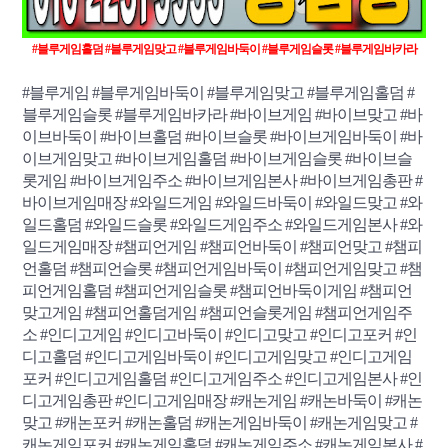
#블루게임홀덤 #블루게임맞고 #블루게임바둑이 #블루게임슬롯 #블루게임바카라
#블루게임 #블루게임바둑이 #블루게임맞고 #블루게임홀덤 #
블루게임슬롯 #블루게임바카라 #바이브게임 #바이브맞고 #바
이브바둑이 #바이브홀덤 #바이브슬롯 #바이브게임바둑이 #바
이브게임맞고 #바이브게임홀덤 #바이브게임슬롯 #바이브슬
롯게임 #바이브게임주소 #바이브게임본사 #바이브게임총판 #
바이브게임매장 #와일드게임 #와일드바둑이 #와일드맞고 #와
일드홀덤 #와일드슬롯 #와일드게임주소 #와일드게임본사 #와
일드게임매장 #챔피언게임 #챔피언바둑이 #챔피언맞고 #챔피
언홀덤 #챔피언슬롯 #챔피언게임바둑이 #챔피언게임맞고 #챔
피언게임홀덤 #챔피언게임슬롯 #챔피언바둑이게임 #챔피언
맞고게임 #챔피언홀덤게임 #챔피언슬롯게임 #챔피언게임주
소 #인디고게임 #인디고바둑이 #인디고맞고 #인디고포커 #인
디고홀덤 #인디고게임바둑이 #인디고게임맞고 #인디고게임
포커 #인디고게임홀덤 #인디고게임주소 #인디고게임본사 #인
디고게임총판 #인디고게임매장 #캐논게임 #캐논바둑이 #캐논
맞고 #캐논포커 #캐논홀덤 #캐논게임바둑이 #캐논게임맞고 #
캐논게임포커 #캐논게임홀덤 #캐논게임주소 #캐논게임본사 #