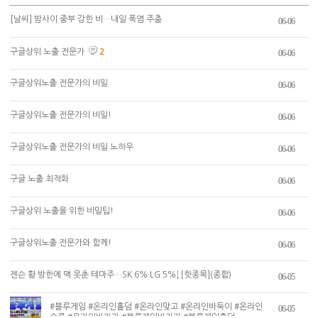
[날씨] 밤사이 중부 강한 비…내일 폭염 주춤
06-06
구글상위 노출 전문가
2
06-06
구글상위노출 전문가의 비밀
06-06
구글상위노출 전문가의 비밀!
06-06
구글상위노출 전문가의 비밀 노하우
06-06
구글 노출 최적화
06-06
구글상위 노출을 위한 비밀팁!
06-06
구글상위노출 전문가와 함께!
06-06
젠슨 황 방한에 맥 못춘 테마주…SK 6%·LG 5%↓[핫종목](종합)
06-05
#블루게임 #온라인홀덤 #온라인맞고 #온라인바둑이 #온라인
06-05
슬롯 #온라인바카라 #블루게임바카라 #블루게임홀덤