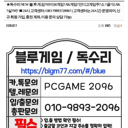
★독수리 NEW 블.루.게.임?바이브게임?AK게임?인디고게임주?소 ?골?드AK
?실?버? ☎ 24시 고객센터: OIO ?9893?2096? ( 고객센터는 24시간 운영되어, 신
규 회원 가입, 충전 계좌, 이용 문의 상담 가능)
HJKIFJ
조회
1085
댓글
0