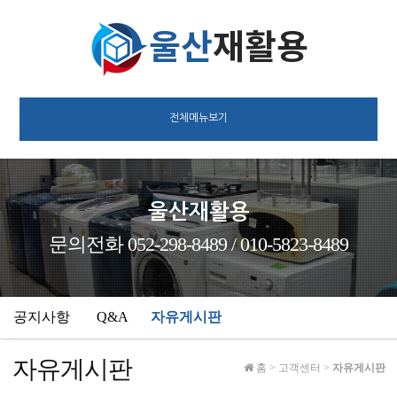
전체메뉴보기
울산재활용
문의전화 052-298-8489 / 010-5823-8489
공지사항
Q&A
자유게시판
자유게시판
홈
>
고객센터
>
자유게시판