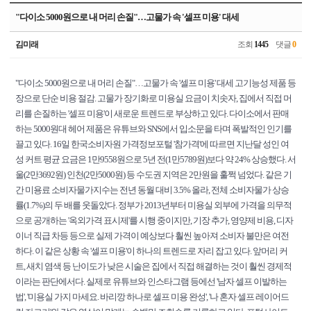
"다이소 5000원으로 내 머리 손질"…고물가 속 '셀프 미용' 대세
김미래
조회
1445
댓글
0
"다이소 5000원으로 내 머리 손질"…고물가 속 '셀프 미용' 대세 고기능성 제품 등
장으로 단순 비용 절감. 고물가 장기화로 미용실 요금이 치솟자, 집에서 직접 머
리를 손질하는 '셀프 미용'이 새로운 트렌드로 부상하고 있다. 다이소에서 판매
하는 5000원대 헤어 제품은 유튜브와 SNS에서 입소문을 타며 폭발적인 인기를
끌고 있다. 16일 한국소비자원 가격정보포털 '참가격'에 따르면 지난달 성인 여
성 커트 평균 요금은 1만9558원으로 5년 전(1만5789원)보다 약 24% 상승했다. 서
울(2만3692원) 인천(2만5000원) 등 수도권 지역은 2만원을 훌쩍 넘었다. 같은 기
간 미용료 소비자물가지수는 전년 동월 대비 3.5% 올라, 전체 소비자물가 상승
률(1.7%)의 두 배를 웃돌았다. 정부가 2013년부터 미용실 외부에 가격을 의무적
으로 공개하는 '옥외가격 표시제'를 시행 중이지만, 기장 추가, 영양제 비용, 디자
이너 직급 차등 등으로 실제 가격이 예상보다 훨씬 높아져 소비자 불만은 여전
하다. 이 같은 상황 속 '셀프 미용'이 하나의 트렌드로 자리 잡고 있다. 앞머리 커
트, 새치 염색 등 난이도가 낮은 시술은 집에서 직접 해결하는 것이 훨씬 경제적
이라는 판단에서다. 실제로 유튜브와 인스타그램 등에선 '남자 셀프 이발하는
법', '미용실 가지 마세요. 바리깡 하나로 셀프 미용 완성', '나 혼자 셀프 레이어드