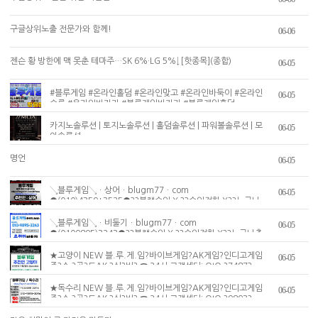
구글상위노출 전문가와 함께!
06-06
젠슨 황 방한에 맥 못춘 테마주…SK 6%·LG 5%↓[핫종목](종합)
06-05
#블루게임 #온라인홀덤 #온라인맞고 #온라인바둑이 #온라인
06-05
슬롯 #온라인바카라 #블루게임바카라 #블루게임홀덤
카지노솔루션 | 토지노솔루션 | 홀덤솔루션 | 파워볼솔루션 | 모
06-05
아솔루션
명언
06-05
↘블루게임↘ㆍ상어ㆍblugm77ㆍcom
06-05
●(010)4359+3525●??블랙승인 X ??승인전화 X??누구나
총판발급 ??사고이력 無??충ㆍ환전 신속??인디고게임 바이브
게임 몰디브게임 챔피언게임 AK게임
↘블루게임↘ㆍ비둘기ㆍblugm77ㆍcom
06-05
●(0109895)3243●??블랙승인 X ??승인전화 X??누구나총
판발급 ??사고이력 無??충ㆍ환*전 신속??인디고게임 바이브
게임 ak게임 몰디브게임 챔피언게임
★고양이 NEW 블.루.게.임?바이브게임?AK게임?인디고게임
06-05
주?소 ?골?드AK ?실?버? ☎ 24시 고객센터: OIO ?7487?
5866? ( 고객센터는 24시간 운영되어, 신규 회원 가입, 충전
계좌, 이용 문의 상담 가능)
★독수리 NEW 블.루.게.임?바이브게임?AK게임?인디고게임
06-05
주?소 ?골?드AK ?실?버? ☎ 24시 고객센터: OIO ?9893?
2096? ( 고객센터는 24시간 운영되어, 신규 회원 가입, 충전