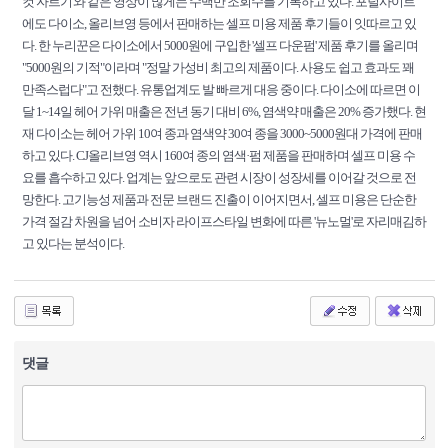
컷 자르기'와 같은 영상이 많게는 수백만 조회수를 기록하고 있다. 포털사이트
에도 다이소, 올리브영 등에서 판매하는 셀프 미용 제품 후기들이 잇따르고 있
다. 한 누리꾼은 다이소에서 5000원에 구입한 '셀프 다운펌' 제품 후기를 올리며
"5000원의 기적"이라며 "정말 가성비 최고의 제품이다. 사용도 쉽고 효과도 꽤
만족스럽다"고 전했다. 유통업계도 발 빠르게 대응 중이다. 다이소에 따르면 이
달 1~14일 헤어 가위 매출은 전년 동기 대비 6%, 염색약 매출은 20% 증가했다. 현
재 다이소는 헤어 가위 10여 종과 염색약 30여 종을 3000~5000원대 가격에 판매
하고 있다. CJ올리브영 역시 160여 종의 염색·펌 제품을 판매하며 셀프 미용 수
요를 흡수하고 있다. 업계는 앞으로도 관련 시장이 성장세를 이어갈 것으로 전
망한다. 고기능성 제품과 전문 브랜드 진출이 이어지면서, 셀프 미용은 단순한
가격 절감 차원을 넘어 소비자 라이프스타일 변화에 따른 '뉴노멀'로 자리매김하
고 있다는 분석이다.
안성아양영무예다음
여의대방 더마크원
풍무해링턴플레이스
브레인시티메디
스파크 로제비앙 모아엘가
라비움 한강
풍무역롯데캐슬
클러스터용인 경남아
너스빌
왕숙진접 메르디앙 더퍼스트
가야역 롯데캐슬 스카이엘
청라 피크원 푸
르지오
오산세교 우미린 레이크시티
검단 센트레빌 에듀시티
이천 롯데캐슬 3
댓글
차
평택 고덕 아이파크 2차
마석역 라온프라이빗더힐
엘리프 검단 포레듀
둔산
힐스테이트