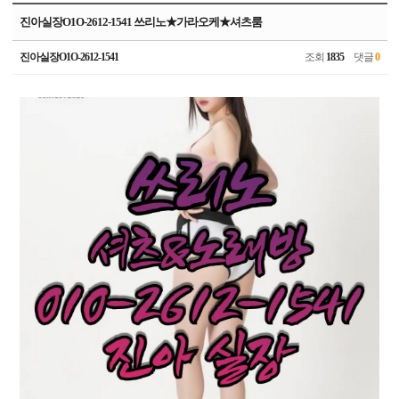
진아실장O1O-2612-1541 쓰리노★가라오케★셔츠룸
진아실장O1O-2612-1541
조회
1835
댓글
0