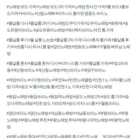
#노래방 보도 가격 #노래방 보도 2차 가격 #노래방 한시간 가격 #룸 보도 #룸보
도가격 # #쓰리노 #신림노래빠 #비즈니스 룸이란 영종도 쓰리 노
#룸살룸 디시 #룸살룸 2차 디 #노래방도우미가격 #도우미노래방 #화류계 #송
도유원지쓰리노 #송도유원지노래방 #계산택지쓰리노 #1인 룸 가격
#룸살룸 후기 #풀 살롱 노는법 #룸살룸 2차 가격 디시 #혼자 룸가격 #룸살룸 후
기 #셔츠룸 디시 #디시 룸 썰 #검단노래방 #영등포 노래빠 #구월동 베트남 노래
방
#룸살룸 혼자 #룸살룸 혼자 디시 #비즈니스룸 가격 #룸살룸 가격 #주점 2차 비
용 #계산동쓰리노 #계산동노래방 #계산쓰리노 #계양구쓰리노
#계양쓰리노 #서구청쓰리노 #주안3no #인천노래클럽 #인천 3 노 가격 #룸 노래
방 가격 #송도 W 룸 #계산동 룸 #인천 3 노 가격 #인천 다국적노래방
#동암노래방 #동암쓰리노 #동암역노래방 #송도 노래방 2차 #송도 룸 가격 #송
도다국적노래방 #인천 송도 가라오케 #송도 비지니스룸 #구월동쓰리노
#검단쓰리노 #검단노래방 #석남동노래방 #석남동쓰리노 #부평쓰리노 #부평
노래방 #부평노래방 추천 #부평노래방 주대 #부평다국적노래방 #부평역노래
방
#부평노래방 주대 #인천 다국적노래클럽 후기 #인천 노래
방 2차 #인천노래