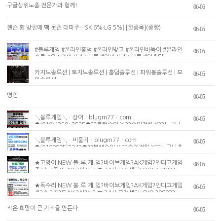
구글상위노출 전문가와 함께!
06-06
젠슨 황 방한에 맥 못춘 테마주…SK 6%·LG 5%↓[핫종목](종합)
06-05
#블루게임 #온라인홀덤 #온라인맞고 #온라인바둑이 #온라인
06-05
슬롯 #온라인바카라 #블루게임바카라 #블루게임홀덤
카지노솔루션 | 토지노솔루션 | 홀덤솔루션 | 파워볼솔루션 | 모
06-05
아솔루션
명언
06-05
↘블루게임↘ㆍ상어ㆍblugm77ㆍcom
06-05
●(010)4359+3525●??블랙승인 X ??승인전화 X??누구나
총판발급 ??사고이력 無??충ㆍ환전 신속??인디고게임 바이브
게임 몰디브게임 챔피언게임 AK게임
↘블루게임↘ㆍ비둘기ㆍblugm77ㆍcom
06-05
●(0109895)3243●??블랙승인 X ??승인전화 X??누구나총
판발급 ??사고이력 無??충ㆍ환*전 신속??인디고게임 바이브
게임 ak게임 몰디브게임 챔피언게임
★고양이 NEW 블.루.게.임?바이브게임?AK게임?인디고게임
06-05
주?소 ?골?드AK ?실?버? ☎ 24시 고객센터: OIO ?7487?
5866? ( 고객센터는 24시간 운영되어, 신규 회원 가입, 충전
계좌, 이용 문의 상담 가능)
★독수리 NEW 블.루.게.임?바이브게임?AK게임?인디고게임
06-05
주?소 ?골?드AK ?실?버? ☎ 24시 고객센터: OIO ?9893?
2096? ( 고객센터는 24시간 운영되어, 신규 회원 가입, 충전
계좌, 이용 문의 상담 가능)
작은 희망이 큰 기적을 만든다.
06-05