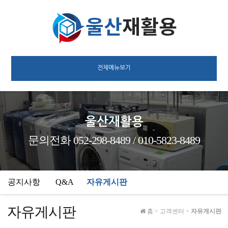
전체메뉴보기
울산재활용
문의전화 052-298-8489 / 010-5823-8489
공지사항
Q&A
자유게시판
자유게시판
홈
>
고객센터
>
자유게시판