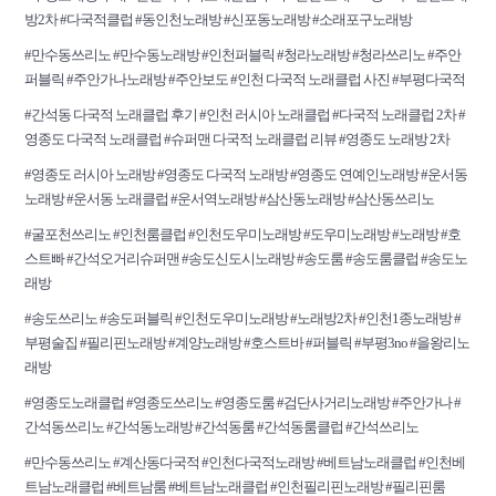
방2차 #다국적클럽 #동인천노래방 #신포동노래방 #소래포구노래방
#만수동쓰리노 #만수동노래방 #인천퍼블릭 #청라노래방 #청라쓰리노 #주안
퍼블릭 #주안가나노래방 #주안보도 #인천 다국적 노래클럽 사진 #부평다국적
#간석동 다국적 노래클럽 후기 #인천 러시아 노래클럽 #다국적 노래클럽 2차 #
영종도 다국적 노래클럽 #슈퍼맨 다국적 노래클럽 리뷰 #영종도 노래방 2차
#영종도 러시아 노래방 #영종도 다국적 노래방 #영종도 연예인노래방 #운서동
노래방 #운서동 노래클럽 #운서역노래방 #삼산동노래방 #삼산동쓰리노
#굴포천쓰리노 #인천룸클럽 #인천도우미노래방 #도우미노래방 #노래방 #호
스트빠 #간석오거리슈퍼맨 #송도신도시노래방 #송도룸 #송도룸클럽 #송도노
래방
#송도쓰리노 #송도퍼블릭 #인천도우미노래방 #노래방2차 #인천1종노래방 #
부평술집 #필리핀노래방 #계양노래방 #호스트바 #퍼블릭 #부평3no #을왕리노
래방
#영종도노래클럽 #영종도쓰리노 #영종도룸 #검단사거리노래방 #주안가나 #
간석동쓰리노 #간석동노래방 #간석동룸 #간석동룸클럽 #간석쓰리노
#만수동쓰리노 #계산동다국적 #인천다국적노래방 #베트남노래클럽 #인천베
트남노래클럽 #베트남룸 #베트남노래클럽 #인천필리핀노래방 #필리핀룸