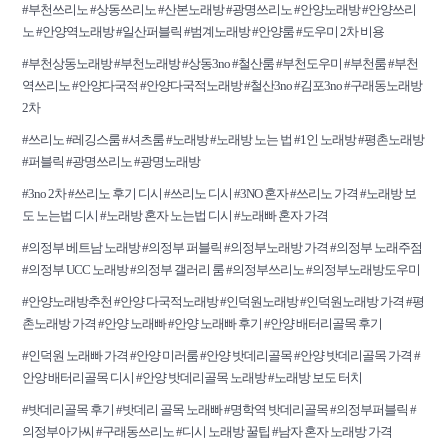
#부천쓰리노 #상동쓰리노 #산본노래방 #광명쓰리노 #안양노래방 #안양쓰리
노 #안양역노래방 #일산퍼블릭 #범계노래방 #안양룸 #도우미 2차 비용
#부천상동노래방 #부천노래방 #상동3no #철산룸 #부천도우미 #부천룸 #부천
역쓰리노 #안양다국적 #안양다국적노래방 #철산3no #김포3no #구래동노래방
2차
#쓰리노 #레깅스룸 #셔츠룸 #노래방 #노래방 노는 법 #1인 노래방 #평촌노래방
#퍼블릭 #광명쓰리노 #광명노래방
#3no 2차 #쓰리노 후기 디시 #쓰리노 디시 #3NO 혼자 #쓰리노 가격 #노래방 보
도 노는법 디시 #노래방 혼자 노는법 디시 #노래빠 혼자 가격
#의정부 베트남 노래방 #의정부 퍼블릭 #의정부노래방 가격 #의정부 노래주점
#의정부 UCC 노래방 #의정부 갤러리 룸 #의정부쓰리노 #의정부노래방도우미
#안양노래방추천 #안양 다국적노래방 #인덕원노래방 #인덕원노래방 가격 #평
촌노래방 가격 #안양 노래빠 #안양 노래빠 후기 #안양 배터리골목 후기
#인덕원 노래빠 가격 #안양 미러룸 #안양 밧데리골목 #안양 밧데리골목 가격 #
안양 배터리골목 디시 #안양 밧데리골목 노래방 #노래방 보도 터치
#밧데리골목 후기 #밧데리 골목 노래빠 #명학역 밧데리골목 #의정부퍼블릭 #
의정부아가씨 #구래동쓰리노 #디시 노래방 꿀팁 #남자 혼자 노래방 가격