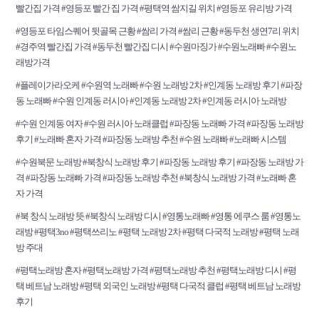
빨간집 가격 #영등포 빨간 집 가격 #평택역 쌈지길 위치 #영등포 유리방 가격
#영등포 타임스퀘어 뒷골목 근황 #쌈리 가격 #쌈리 근황 #동두천 생연7리 위치
#경주역 빨간집 가격 #동두천 빨간집 디시 #수원마징가 #수원노래빠 #수원노
래방가격
#플레이가라오케 #수원역 노래빠 #수원 노래방 2차 #인계동 노래방 후기 #파장
동 노래빠 #수원 인계동 러시아 #인계동 노래방 2차 #인계동 러시아 노래방
#수원 인계동 여자 #수원 러시아 노래클럽 #파장동 노래빠 가격 #파장동 노래방
후기 #노래빠 혼자 가격 #파장동 노래방 추천 #수원 노래빠 #노래빠 시스템
#수원북문 노래방 #북창식 노래방 후기 #파장동 노래방 후기 #파장동 노래방 가
격 #파장동 노래빠 가격 #파장동 노래방 추천 #북창식 노래방 가격 #노래빠 혼
자 가격
#북 창식 노래방 뜻 #북창식 노래방 디시 #영통노래빠 #영통 에쿠스 룸 #영통노
래방 #평택3no #평택쓰리노 #평택 노래방 2차 #평택 다국적 노래방 #평택 노래
방 주대
#평택노래방 혼자 #평택노래방 가격 #평택노래방 추천 #평택노래방 디시 #평
택 베트남 노래방 #평택 외국인 노래방 #평택 다국적 클럽 #평택 베트남 노래방
후기