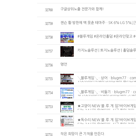
구글상위노출 전문가와 함께!
32760
젠슨 황 방한에 맥 못춘 테마주…SK 6%·LG 5%↓[
32759
#블루게임 #온라인홀덤 #온라인맞고 
32758
카지노솔루션 | 토지노솔루션 | 홀덤솔루
32757
명언
32756
↘블루게임↘ㆍ상어ㆍblugm77ㆍcom 
32755
신속??인디고게임 바이브게임 몰디브게
↘블루게임↘ㆍ비둘기ㆍblugm77ㆍcom
32754
전 신속??인디고게임 바이브게임 ak
★고양이 NEW 블.루.게.임?바이브게임?A
32753
터는 24시간 운영되어, 신규 회원 가입,
★독수리 NEW 블.루.게.임?바이브게임?A
32752
터는 24시간 운영되어, 신규 회원 가입,
작은 희망이 큰 기적을 만든다.
32751