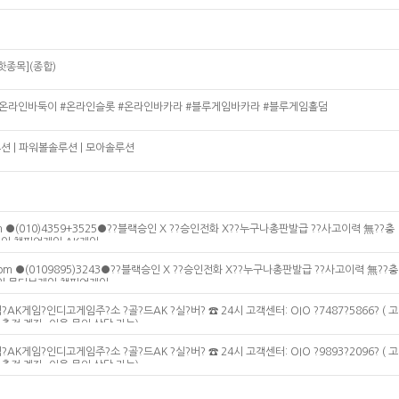
핫종목](종합)
#온라인바둑이 #온라인슬롯 #온라인바카라 #블루게임바카라 #블루게임홀덤
션 | 파워볼솔루션 | 모아솔루션
●(010)4359+3525●??블랙승인 X ??승인전화 X??누구나총판발급 ??사고이력 無??
임 챔피언게임 AK게임
 ●(0109895)3243●??블랙승인 X ??승인전화 X??누구나총판발급 ??사고이력 無??
게임 몰디브게임 챔피언게임
K게임?인디고게임주?소 ?골?드AK ?실?버? ☎ 24시 고객센터: OIO ?7487?5866? ( 
 충전 계좌, 이용 문의 상담 가능)
K게임?인디고게임주?소 ?골?드AK ?실?버? ☎ 24시 고객센터: OIO ?9893?2096? ( 
 충전 계좌, 이용 문의 상담 가능)