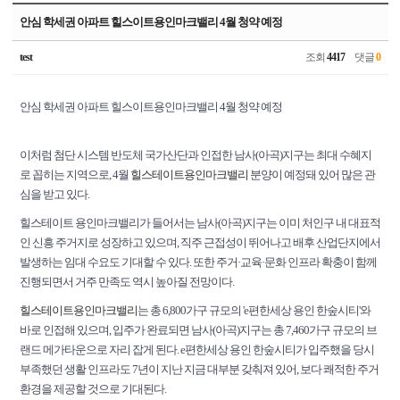
안심 학세권 아파트 힐스이트용인마크밸리 4월 청약 예정
test
조회
4417
댓글
0
안심 학세권 아파트 힐스이트용인마크밸리 4월 청약 예정
이처럼 첨단 시스템 반도체 국가산단과 인접한 남사(아곡)지구는 최대 수혜지
로 꼽히는 지역으로, 4월
힐스테이트용인마크밸리
분양이 예정돼 있어 많은 관
심을 받고 있다.
힐스테이트 용인마크밸리가 들어서는 남사(아곡)지구는 이미 처인구 내 대표적
인 신흥 주거지로 성장하고 있으며, 직주 근접성이 뛰어나고 배후 산업단지에서
발생하는 임대 수요도 기대할 수 있다. 또한 주거·교육·문화 인프라 확충이 함께
진행되면서 거주 만족도 역시 높아질 전망이다.
힐스테이트용인마크밸리
는 총 6,800가구 규모의 'e편한세상 용인 한숲시티'와
바로 인접해 있으며, 입주가 완료되면 남사(아곡)지구는 총 7,460가구 규모의 브
랜드 메가타운으로 자리 잡게 된다. e편한세상 용인 한숲시티가 입주했을 당시
부족했던 생활 인프라도 7년이 지난 지금 대부분 갖춰져 있어, 보다 쾌적한 주거
환경을 제공할 것으로 기대된다.